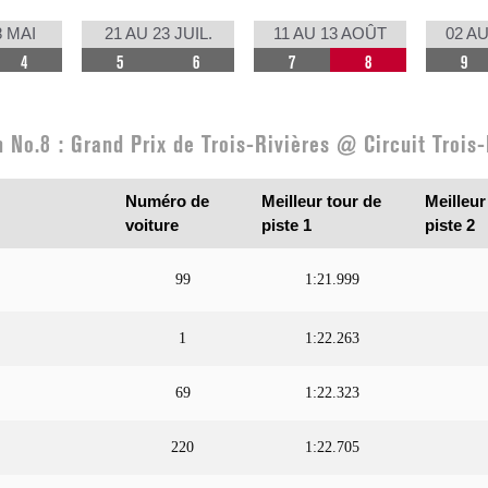
8 MAI
21 AU 23 JUIL.
11 AU 13 AOÛT
02 AU
4
5
6
7
8
9
n No.8 : Grand Prix de Trois-Rivières @ Circuit Trois-
Numéro de
Meilleur tour de
Meilleur
voiture
piste 1
piste 2
99
1:21.999
1
1:22.263
69
1:22.323
220
1:22.705