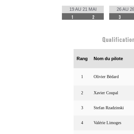
19 AU 21 MAI
26 AU 2
1
2
3
Qualificatio
Rang
Nom du pilote
1
Olivier Bédard
2
Xavier Coupal
3
Stefan Rzadzinski
4
Valérie Limoges