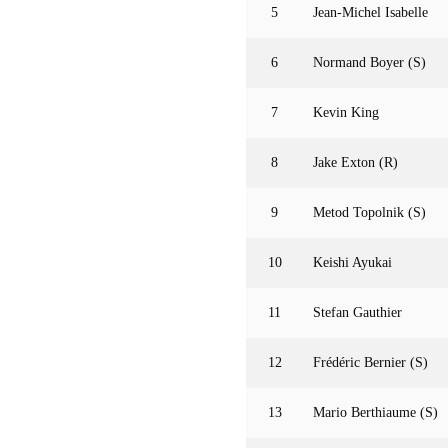
5
Jean-Michel Isabelle
6
Normand Boyer (S)
7
Kevin King
8
Jake Exton (R)
9
Metod Topolnik (S)
10
Keishi Ayukai
11
Stefan Gauthier
12
Frédéric Bernier (S)
13
Mario Berthiaume (S)