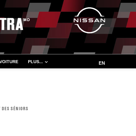
 VOITURE
PLUS...
EN
 DES SÉNIORS