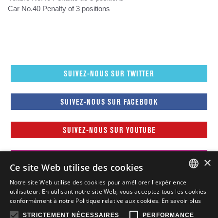
Car No.40 Penalty of 3 positions
SUIVEZ-NOUS SUR TWITTER
SUIVEZ-NOUS SUR FACEBOOK
SUIVEZ-NOUS SUR YOUTUBE
SUIVEZ-NOUS SUR INSTAGRAM
×
Ce site Web utilise des cookies
Notre site Web utilise des cookies pour améliorer l'expérience
FRENCH
utilisateur. En utilisant notre site Web, vous acceptez tous les cookies
conformément à notre Politique relative aux cookies.
En savoir plus
FRENCH
STRICTEMENT NÉCESSAIRES
PERFORMANCE