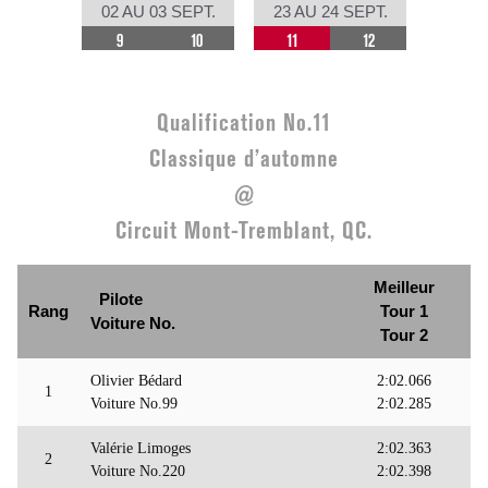
02 AU 03 SEPT.
23 AU 24 SEPT.
9
10
11
12
Qualification No.11
Classique d’automne
@
Circuit Mont-Tremblant, QC.
Meilleur
Pilote
Rang
Tour 1
Voiture No.
Tour 2
Olivier Bédard
2:02.066
1
Voiture No.99
2:02.285
Valérie Limoges
2:02.363
2
Voiture No.220
2:02.398