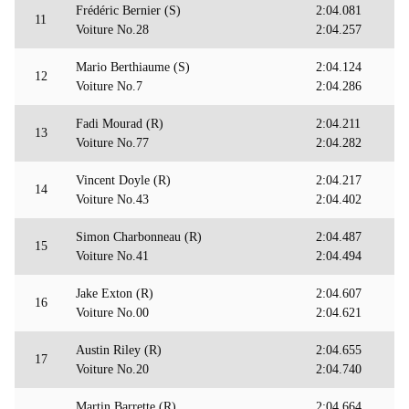
Frédéric Bernier (S)
2:04.081
11
Voiture No.28
2:04.257
Mario Berthiaume (S)
2:04.124
12
Voiture No.7
2:04.286
Fadi Mourad (R)
2:04.211
13
Voiture No.77
2:04.282
Vincent Doyle (R)
2:04.217
14
Voiture No.43
2:04.402
Simon Charbonneau (R)
2:04.487
15
Voiture No.41
2:04.494
Jake Exton (R)
2:04.607
16
Voiture No.00
2:04.621
Austin Riley (R)
2:04.655
17
Voiture No.20
2:04.740
Martin Barrette (R)
2:04.664