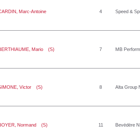
CARDIN
, Marc-Antoine
4
Speed & Sp
BERTHIAUME
, Mario (S)
7
MB Perfor
SIMONE
, Victor (S)
8
Alta Group 
BOYER
, Normand (S)
11
Bevédère N