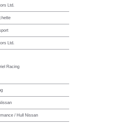
ors Ltd.
chette
port
ors Ltd.
iel Racing
ng
Nissan
rmance / Hull Nissan