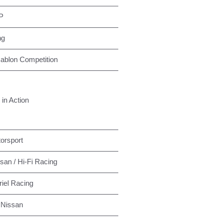
P
ng
ablon Competition
in Action
orsport
san / Hi-Fi Racing
iel Racing
 Nissan