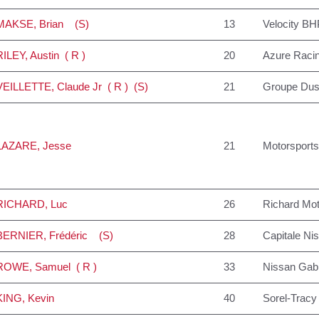
MAKSE
, Brian (S)
13
Velocity BH
RILEY
, Austin ( R )
20
Azure Raci
VEILLETTE
, Claude Jr ( R ) (S)
21
Groupe Dus
LAZARE
, Jesse
21
Motorsports 
RICHARD
, Luc
26
Richard Mot
BERNIER
, Frédéric (S)
28
Capitale Nis
ROWE
, Samuel ( R )
33
Nissan Gabr
KING
, Kevin
40
Sorel-Tracy