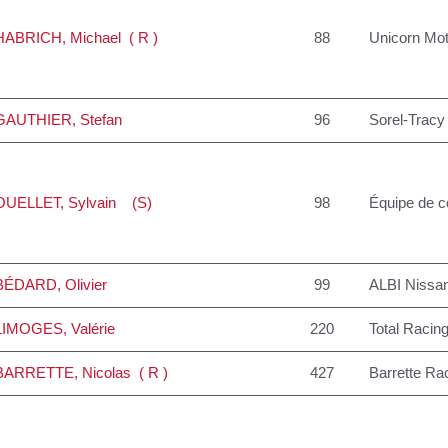
HABRICH
, Michael ( R )
88
Unicorn Mot
GAUTHIER
, Stefan
96
Sorel-Tracy
OUELLET
, Sylvain (S)
98
Équipe de c
BÉDARD
, Olivier
99
ALBI Nissan
LIMOGES
, Valérie
220
Total Racin
BARRETTE
, Nicolas ( R )
427
Barrette Ra