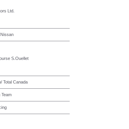
ors Ltd.
 Nissan
ourse S.Ouellet
/ Total Canada
g Team
cing