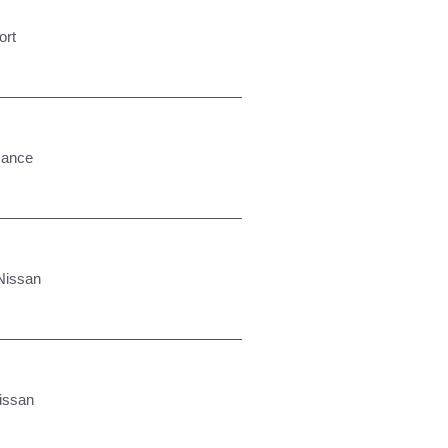
ort
mance
Nissan
issan