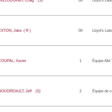
WILLOUGHBY
, Craig (S)
00
Lloyd's Labo
EXTON
, Jake ( R )
00
Lloyd's Labo
COUPAL
, Xavier
1
Équipe Albi 
BOUDREAULT
, Jeff (S)
2
Équipe de 