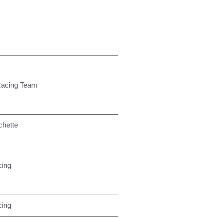
Racing Team
chette
cing
cing