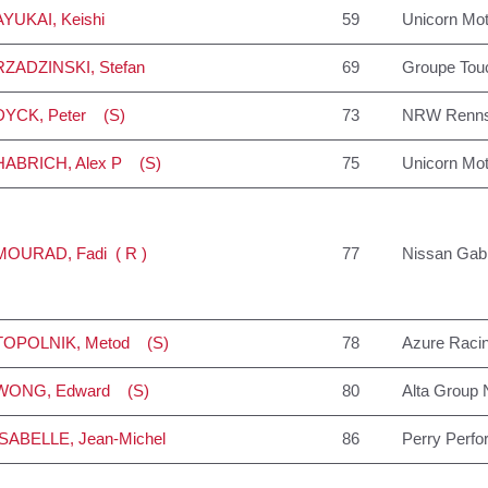
AYUKAI
, Keishi
59
Unicorn Mot
RZADZINSKI
, Stefan
69
Groupe Tou
DYCK
, Peter (S)
73
NRW Renns
HABRICH
, Alex P (S)
75
Unicorn Mot
MOURAD
, Fadi ( R )
77
Nissan Gabr
TOPOLNIK
, Metod (S)
78
Azure Raci
WONG
, Edward (S)
80
Alta Group 
ISABELLE
, Jean-Michel
86
Perry Perfo