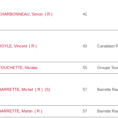
CHARBONNEAU
, Simon ( R )
41
DOYLE
, Vincent ( R )
43
Canablast 
TOUCHETTE
, Nicolas
55
Groupe Tou
BARRETTE
, Michel ( R ) (S)
57
Barrette Ra
BARRETTE
, Martin ( R )
57
Barrette Ra