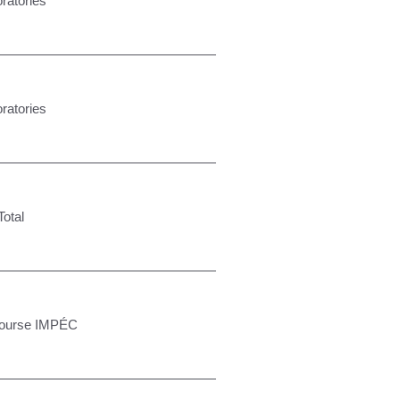
ratories
ratories
Total
course IMPÉC