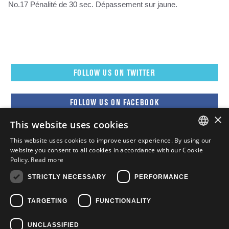
No.17 Pénalité de 30 sec. Dépassement sur jaune.
FOLLOW US ON TWITTER
FOLLOW US ON FACEBOOK
×
This website uses cookies
FOLLOW US ON YOUTUBE
This website uses cookies to improve user experience. By using our
ENGLISH
website you consent to all cookies in accordance with our Cookie
Policy.
Read more
FOLLOW US ON INSTAGRAM
FRENCH
STRICTLY NECESSARY
PERFORMANCE
ENGLISH
TARGETING
FUNCTIONALITY
UNCLASSIFIED