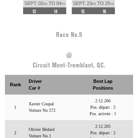
SEPT. 02
TO 04
SEPT. 23
TO 25
ND
TH
RD
TH
13
14
15
16
Race No.9
@
Circuit Mont-Tremblant, QC.
Driver
Best Lap
Rank
Car #
Positions
2:12.266
Xavier Coupal
1
Pos. départ : 5
Voiture No.572
Pos. arrivée : 1
2:12.205
Olivier Bédard
2
Pos. départ : 2
Voiture No.1