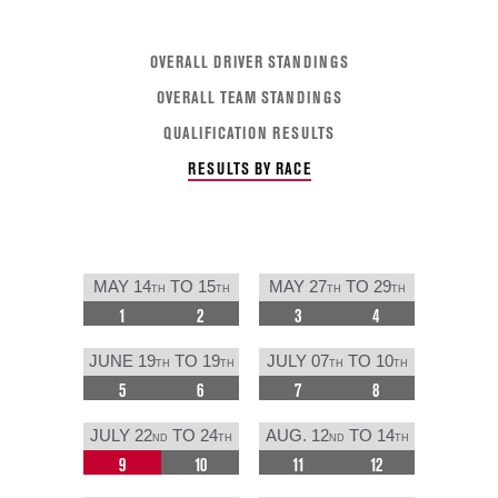
OVERALL DRIVER STANDINGS
OVERALL TEAM STANDINGS
QUALIFICATION RESULTS
RESULTS BY RACE
MAY 14
TO 15
MAY 27
TO 29
TH
TH
TH
TH
1
2
3
4
JUNE 19
TO 19
JULY 07
TO 10
TH
TH
TH
TH
5
6
7
8
JULY 22
TO 24
AUG. 12
TO 14
ND
TH
ND
TH
9
10
11
12