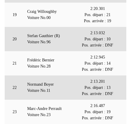
2:20.301
Craig Willoughby
19
Pos. départ : 21
Voiture No.00
Pos. arrivée : 19
2:13.032
Stefan Gauthier (R)
20
Pos. départ : 10
Voiture No.96
Pos. arrivée : DNF
2:12.945
Frédéric Bernier
21
Pos. départ : 14
Voiture No.28
Pos. arrivée : DNF
2:13.201
Normand Boyer
22
Pos. départ : 13
Voiture No.11
Pos. arrivée : DNF
2:16.487
Marc-Andre Perrault
23
Pos. départ : 19
Voiture No.23
Pos. arrivée : DNF