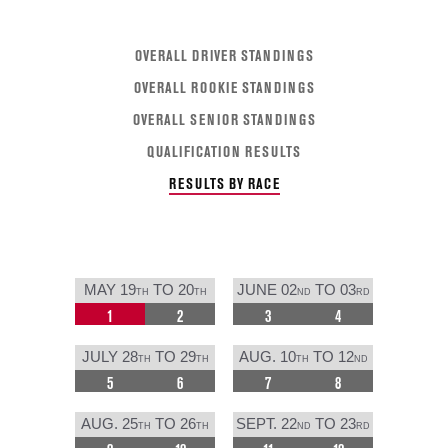
OVERALL DRIVER STANDINGS
OVERALL ROOKIE STANDINGS
OVERALL SENIOR STANDINGS
QUALIFICATION RESULTS
RESULTS BY RACE
MAY 19
TO 20
JUNE 02
TO 03
TH
TH
ND
RD
1
2
3
4
JULY 28
TO 29
AUG. 10
TO 12
TH
TH
TH
ND
5
6
7
8
AUG. 25
TO 26
SEPT. 22
TO 23
TH
TH
ND
RD