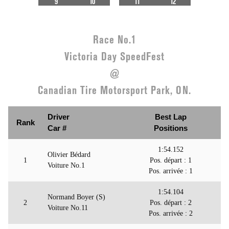
9
10
11
12
Race No.1
Victoria Day SpeedFest
@
Canadian Tire Motorsport Park, ON.
Driver
Best Lap
Rank
Car #
Positions
1:54.152
Olivier Bédard
1
Pos. départ : 1
Voiture No.1
Pos. arrivée : 1
1:54.104
Normand Boyer (S)
2
Pos. départ : 2
Voiture No.11
Pos. arrivée : 2