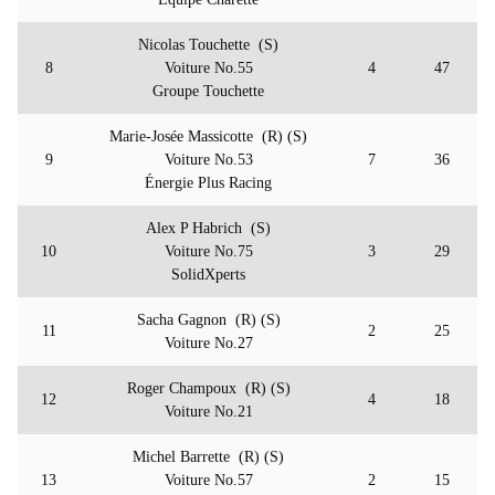
Nicolas Touchette (S)
8
Voiture No.55
4
47
Groupe Touchette
Marie-Josée Massicotte (R) (S)
9
Voiture No.53
7
36
Énergie Plus Racing
Alex P Habrich (S)
10
Voiture No.75
3
29
SolidXperts
Sacha Gagnon (R) (S)
11
2
25
Voiture No.27
Roger Champoux (R) (S)
12
4
18
Voiture No.21
Michel Barrette (R) (S)
13
Voiture No.57
2
15