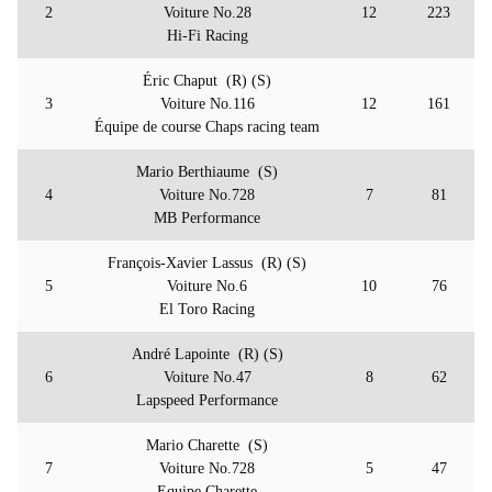
2
Voiture No.28
12
223
Hi-Fi Racing
Éric Chaput (R) (S)
3
Voiture No.116
12
161
Équipe de course Chaps racing team
Mario Berthiaume (S)
4
Voiture No.728
7
81
MB Performance
François-Xavier Lassus (R) (S)
5
Voiture No.6
10
76
El Toro Racing
André Lapointe (R) (S)
6
Voiture No.47
8
62
Lapspeed Performance
Mario Charette (S)
7
Voiture No.728
5
47
Equipe Charette